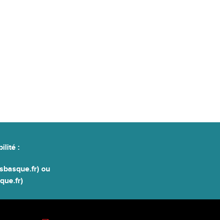
ilité
:
basque.fr) ou
ue.fr)