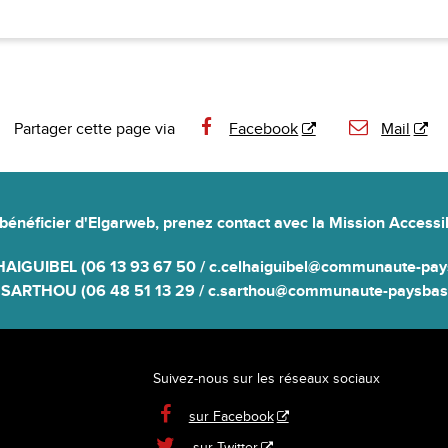
Partager cette page via
Facebook
Mail
bénéficier d'Elgarweb,
prenez contact avec la Mission Accessib
HAIGUIBEL (06 13 93 67 50 / c.celhaiguibel@communaute-pays
e SARTHOU (06 48 51 13 29 / c.sarthou@communaute-paysbasq
Suivez-nous sur les réseaux sociaux

sur Facebook
