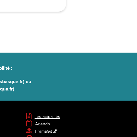
ilité
:
basque.fr) ou
ue.fr)

Les actualités

Agenda

FramaGit