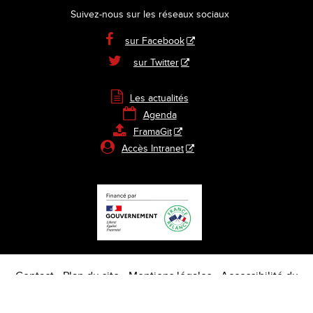
Suivez-nous sur les réseaux sociaux

sur Facebook

sur Twitter

Les actualités

Agenda

FramaGit

Accès Intranet
Contact
Plan du site
Mentions légales
Accessibilité du
site
Politique de confidentialité